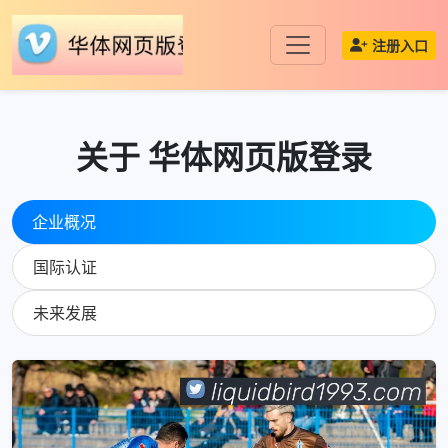
注册入口
关于 华体网页版登录
企业概况
国际认证
未来发展