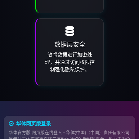
数据层安全
敏感数据进行加密处
理，并通过访问权限控
制强化隐私保护。
华体网页版登录
华体官方版·网页版在线登入 - 华体(中国)（中国）责任有限公司
是专注于体育赛事直播与互动体验的创新游戏平台，致力于为全