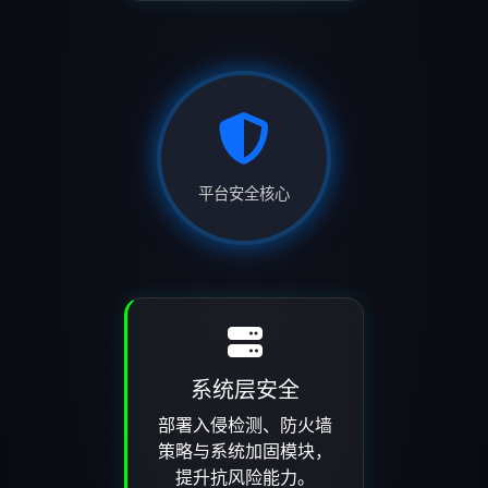
平台安全核心
系统层安全
部署入侵检测、防火墙
策略与系统加固模块，
提升抗风险能力。